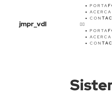
PORTA
F
ACERCA
CON
TA
jmpr_vdl
PORTA
F
ACERCA
CON
TA
Siste