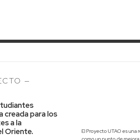
ECTO —
studiantes
 creada para los
es a la
 Oriente.
El Proyecto UTAO es una 
como un punto de mejora p